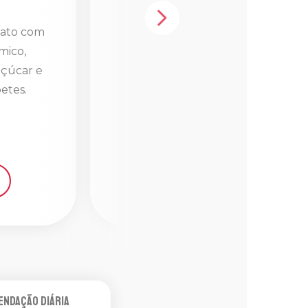
de Sódio
rato com
mico,
Auxilia na prevenção da
çúcar e
formação de tártaro,
etes.
reduzindo o risco de doenças
cardíacas.
SAIBA MAIS
ndação diária