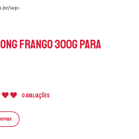
m.br/wp-
long Frango 300g para
0 Avaliações
OMPRAR