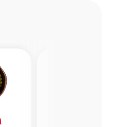
a
Tripolifosfato