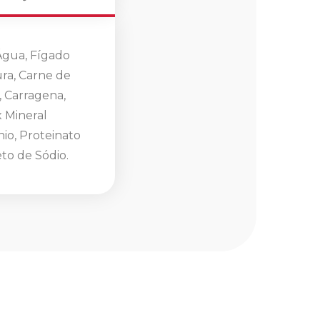
Água, Fígado
ura, Carne de
, Carragena,
x Mineral
nio, Proteinato
to de Sódio.