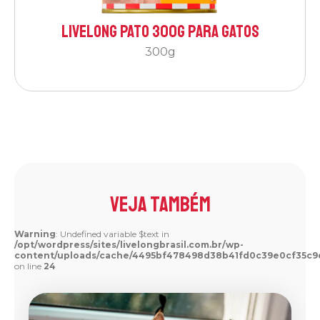
Livelong Pato 300g para Gatos
300g
veja também
Warning
: Undefined variable $text in
/opt/wordpress/sites/livelongbrasil.com.br/wp-
content/uploads/cache/4495bf478498d38b41fd0c39e0cf35c9
on line
24