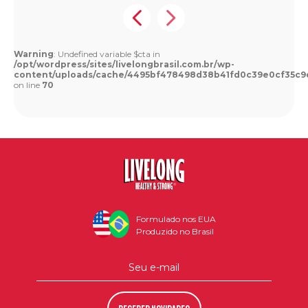
Warning
: Undefined variable $cta in
/opt/wordpress/sites/livelongbrasil.com.br/wp-
content/uploads/cache/4495bf478498d38b41fd0c39e0cf35c9
on line
70
Formulado nos EUA
Produzido no Brasil