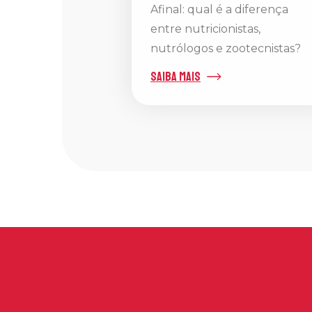
Afinal: qual é a diferença
entre nutricionistas,
nutrólogos e zootecnistas?
saiba mais