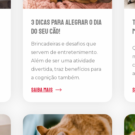
3 DICAS PARA ALEGRAR O DIA
T
DO SEU CÃO!
m
Brincadeiras e desafios que
Q
servem de entretenimento.
m
Além de ser uma atividade
c
divertida, traz benefícios para
a
a cognição também.
saiba mais
s